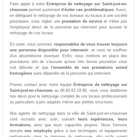
Faire appel à notre
Entreprise de nettoyage sur Saint-just-en-
chaussee
permet justement
d'éviter ces problématiques
. Aussi,
en déléguant le nettoyage de vos bureaux ou locaux à une société
prestataire, vous réglez une
prestation de service
et n'êtes pas
l'employeur direct de la personne qui intervient pour assurer le
nettoyage de vos locaux.
En outre, nous sommes
responsables de vous trouver toujours
une personne disponible pour intervenir
, et vous ne souffrez
d'un absentéisme éventuel. Enfin, nous mettons en place des
procédures afin de s'assurer qu'une très bonne prestation vous
soit délivrée et que
l'ensemble de nos prestations soient
homogènes
sans dépendre de la personne qui intervient.
Prenez contact avec notre équipe
Entreprise de nettoyage sur
Saint-just-en-chaussee
au 06.60.62.19.90, nous vous établirons
nos devis pour le nettoyage complet de vos locaux professionnels
ou particuliers à prix adaptés même aux petites structures.
Nos agents de nettoyage dans la ville de Saint-just-en-chaussee
sont recrutés avec soin, suivant
leurs expériences, leurs
formations,
ainsi que leurs capacités propres. Nous formons
ensuite
nos employés
grâce à nos techniques et équipements
performants dans le domaine du nettoyage, afin qu'ils soient