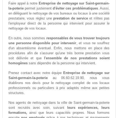
Faire appel à notre
Entreprise de nettoyage sur Saint-germain-
la-poterie
permet justement
d'éviter ces problématiques
. Aussi,
en déléguant le nettoyage de vos bureaux ou locaux à une société
prestataire, vous réglez une
prestation de service
et n'êtes pas
l'employeur direct de la personne qui intervient pour assurer le
nettoyage de vos locaux.
En outre, nous sommes
responsables de vous trouver toujours
une personne disponible pour intervenir
, et vous ne souffrez
d'un absentéisme éventuel. Enfin, nous mettons en place des
procédures afin de s'assurer qu'une très bonne prestation vous
soit délivrée et que
l'ensemble de nos prestations soient
homogènes
sans dépendre de la personne qui intervient.
Prenez contact avec notre équipe
Entreprise de nettoyage sur
Saint-germain-la-poterie
au 06.60.62.19.90, nous vous
établirons nos devis pour le nettoyage complet de vos locaux
professionnels ou particuliers à prix adaptés même aux petites
structures.
Nos agents de nettoyage dans la ville de Saint-germain-la-poterie
sont recrutés avec soin, suivant
leurs expériences, leurs
formations,
ainsi que leurs capacités propres. Nous formons
ensuite
nos employés
grâce à nos techniques et équipements