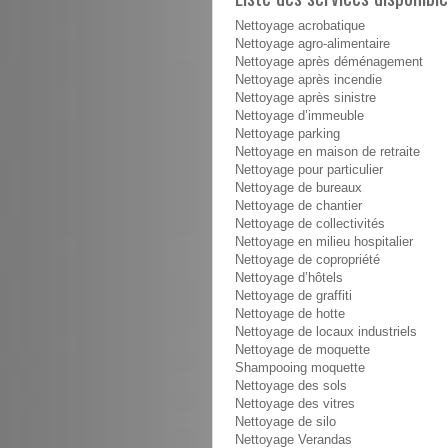
Nettoyage acrobatique
Nettoyage agro-alimentaire
Nettoyage après déménagement
Nettoyage après incendie
Nettoyage après sinistre
Nettoyage d’immeuble
Nettoyage parking
Nettoyage en maison de retraite
Nettoyage pour particulier
Nettoyage de bureaux
Nettoyage de chantier
Nettoyage de collectivités
Nettoyage en milieu hospitalier
Nettoyage de copropriété
Nettoyage d’hôtels
Nettoyage de graffiti
Nettoyage de hotte
Nettoyage de locaux industriels
Nettoyage de moquette
Shampooing moquette
Nettoyage des sols
Nettoyage des vitres
Nettoyage de silo
Nettoyage Verandas