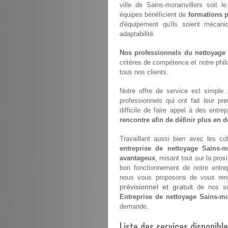
ville de Sains-morainvillers soit l
équipes bénéficient de
formations p
d'équipement qu'ils soient mécan
adaptabilité.
Nos professionnels du nettoyage s
critères de compétence et notre philo
tous nos clients.
Notre offre de service est simple
professionnels qui ont fait leur pr
difficile de faire appel à des entr
rencontre afin de définir plus en dé
Travaillant aussi bien avec les coll
entreprise de nettoyage Sains-mo
avantageux
, misant tout sur la prox
bon fonctionnement de notre entre
nous vous proposons de vous renco
prévisionnel et gratuit
de nos ser
Entreprise de nettoyage Sains-mo
demande.
Liste des services disponibl