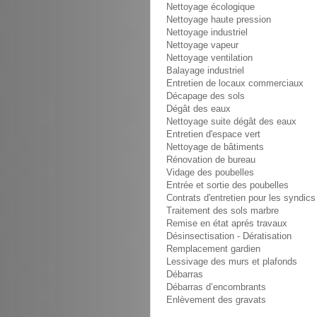
Nettoyage écologique
Nettoyage haute pression
Nettoyage industriel
Nettoyage vapeur
Nettoyage ventilation
Balayage industriel
Entretien de locaux commerciaux
Décapage des sols
Dégât des eaux
Nettoyage suite dégât des eaux
Entretien d'espace vert
Nettoyage de bâtiments
Rénovation de bureau
Vidage des poubelles
Entrée et sortie des poubelles
Contrats d'entretien pour les syndics
Traitement des sols marbre
Remise en état aprés travaux
Désinsectisation - Dératisation
Remplacement gardien
Lessivage des murs et plafonds
Débarras
Débarras d’encombrants
Enlèvement des gravats