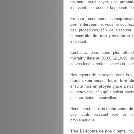
traitante, vous payez une
prestat
intervient pour assurer la propreté d
En outre, nous sommes
responsab
pour intervenir
, et vous ne souffre
des procédures afin de s'assurer 
l'ensemble de nos prestations
intervient.
Contactez donc sans plus atten
morainvillers
au 06.60.62.19.90, no
de vos locaux professionnels ou parti
Nos agents de nettoyage dans la vil
leurs expériences, leurs formati
ensuite
nos employés
grâce à nos 
du nettoyage, afin qu'ils soient opéra
prix sur Sains-morainvillers.
Nous recrutons
nos techniciens de
pour qu'ils puissent être les p
problématique.
Très à l'écoute de nos clients
, no