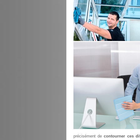
précisément de
contourner ces dif