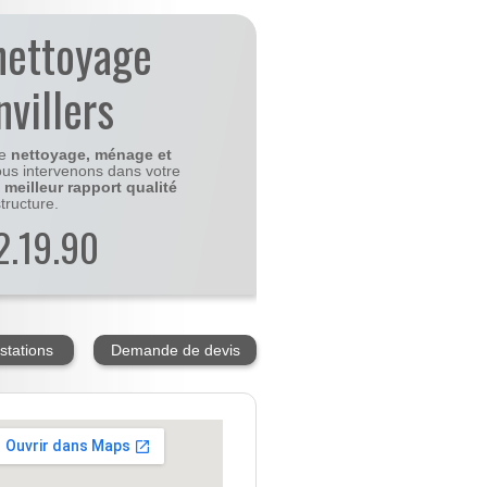
nettoyage
villers
le
nettoyage, ménage et
us intervenons dans votre
e
meilleur rapport qualité
tructure.
2.19.90
stations
Demande de devis