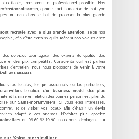
e plus fiable, transparent et professionnel possible. Nos
rofessionnalisantes
, garantissant la maitrise de tout type
iques ou non dans le but de proposer la plus grande
ont recrutés avec la plus grande attention,
selon nos
sophie, afin d'être certains qu'ils mènent nos valeurs chez
 : des services avantageux, des experts de qualité, des
euve et des prix compétitifs. Conscients qu'il est parfois
eprises d'entretien, nous nous proposons de
venir à votre
tail vos attentes.
ectivités locales, les professionnels ou les particuliers,
rainvillers
bénéficie d'un
business model des plus
imité et la mise en relation des bonnes personnes, pilier du
prise sur
Sains-morainvillers
. Si vous êtes intéressés,
devis
ntrer, et de visiter vos locaux afin d'établir un
vices adapté à vos attentes. N'hésitez plus, appelez
rainvillers
au 06.60.62.19.90, nous nous déplaçons sur
es sur Sains-morainvillers