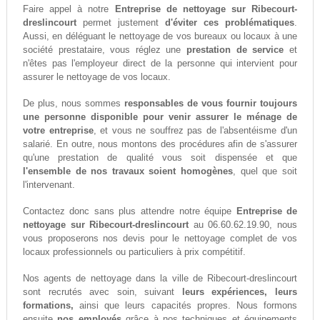
Faire appel à notre
Entreprise de nettoyage sur Ribecourt-
dreslincourt
permet justement
d'éviter ces problématiques
.
Aussi, en déléguant le nettoyage de vos bureaux ou locaux à une
société prestataire, vous réglez une
prestation de service
et
n'êtes pas l'employeur direct de la personne qui intervient pour
assurer le nettoyage de vos locaux.
De plus, nous sommes
responsables de vous fournir toujours
une personne disponible pour venir assurer le ménage de
votre entreprise
, et vous ne souffrez pas de l'absentéisme d'un
salarié. En outre, nous montons des procédures afin de s'assurer
qu'une prestation de qualité vous soit dispensée et que
l'ensemble de nos travaux soient homogènes
, quel que soit
l'intervenant.
Contactez donc sans plus attendre notre équipe
Entreprise de
nettoyage sur Ribecourt-dreslincourt
au 06.60.62.19.90, nous
vous proposerons nos devis pour le nettoyage complet de vos
locaux professionnels ou particuliers à prix compétitif.
Nos agents de nettoyage dans la ville de Ribecourt-dreslincourt
sont recrutés avec soin, suivant
leurs expériences, leurs
formations,
ainsi que leurs capacités propres. Nous formons
ensuite
nos employés
grâce à nos techniques et équipements