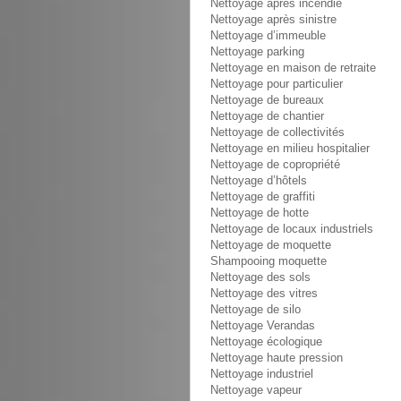
Nettoyage après incendie
Nettoyage après sinistre
Nettoyage d’immeuble
Nettoyage parking
Nettoyage en maison de retraite
Nettoyage pour particulier
Nettoyage de bureaux
Nettoyage de chantier
Nettoyage de collectivités
Nettoyage en milieu hospitalier
Nettoyage de copropriété
Nettoyage d’hôtels
Nettoyage de graffiti
Nettoyage de hotte
Nettoyage de locaux industriels
Nettoyage de moquette
Shampooing moquette
Nettoyage des sols
Nettoyage des vitres
Nettoyage de silo
Nettoyage Verandas
Nettoyage écologique
Nettoyage haute pression
Nettoyage industriel
Nettoyage vapeur