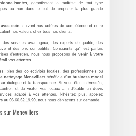
sionnalisantes
, garantissant la maitrise de tout type
iques ou non dans le but de proposer la plus grande
 avec soin,
suivant nos critères de compétence et notre
hiculent nos valeurs chez tous nos clients.
 : des services avantageux, des experts de qualité, des
euve et des prix compétitifs. Conscients qu'il est parfois
eprises d'entretien, nous nous proposons de
venir à votre
tail vos attentes.
si bien des collectivités locales, des professionnels ou
de nettoyage Menevillers
bénéficie d'un
business model
 sur dialogue et la transparence. Si vous êtes intéressés,
devis
ntrer, et de visiter vos locaux afin d'établir un
vices adapté à vos attentes. N'hésitez plus, appelez
rs
au 06.60.62.19.90, nous nous déplaçons sur demande.
es sur Menevillers