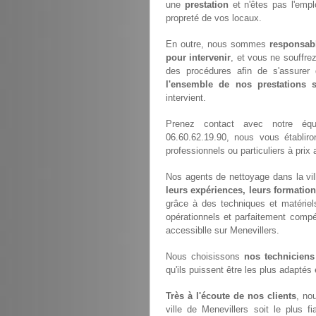
une
prestation
et n'êtes pas l'empl
propreté de vos locaux.
En outre, nous sommes
responsab
pour intervenir
, et vous ne souffre
des procédures afin de s'assurer 
l'ensemble de nos prestations
intervient.
Prenez contact avec notre é
06.60.62.19.90, nous vous établir
professionnels ou particuliers à pri
Nos agents de nettoyage dans la vill
leurs expériences, leurs formation
grâce à des techniques et matériels
opérationnels et parfaitement compét
accessiblle sur Menevillers.
Nous choisissons
nos techniciens
qu'ils puissent être les plus adaptés
Très à l'écoute de nos clients
, no
ville de Menevillers soit le plus f