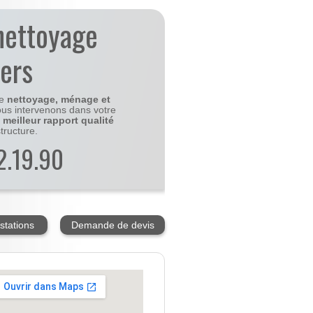
nettoyage
ers
le
nettoyage, ménage et
us intervenons dans votre
e
meilleur rapport qualité
tructure.
2.19.90
stations
Demande de devis