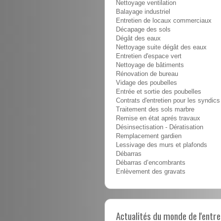
Nettoyage ventilation
Balayage industriel
Entretien de locaux commerciaux
Décapage des sols
Dégât des eaux
Nettoyage suite dégât des eaux
Entretien d'espace vert
Nettoyage de bâtiments
Rénovation de bureau
Vidage des poubelles
Entrée et sortie des poubelles
Contrats d'entretien pour les syndics
Traitement des sols marbre
Remise en état aprés travaux
Désinsectisation - Dératisation
Remplacement gardien
Lessivage des murs et plafonds
Débarras
Débarras d’encombrants
Enlèvement des gravats
Actualités du monde de l'entre