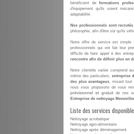
bénéficient de
formations profes
d'équipement qu'ils soient mécan
adaptabilité.
Nos professionnels sont recrutés
philosophie, afin d'être sûr qu'ils vé
Notre offre de service est simple
professionnels qui ont fait leur pr
difficile de faire appel à des entr
rencontre afin de définir plus en dé
Notre clientèle variée comprend aus
même des particuliers,
entreprise 
des plus avantageux
, misant tout
nous vous proposons de vous renco
prévisionnel et gratuit
de nos ser
Entreprise de nettoyage Meneville
Liste des services disponibl
Nettoyage acrobatique
Nettoyage agro-alimentaire
Nettoyage après déménagement