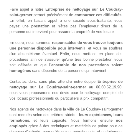
Faire appel à notre
Entreprise de nettoyage sur Le Coudray-
saint-germer
permet précisément de
contourner ces difficultés
.
En effet, en faisant appel à une société sous-traitante, vous
payez une
prestation
et n'êtes pas l'employeur direct de la
personne qui intervient pour assurer la propreté de vos locaux.
En outre, nous sommes
responsables de vous trouver toujours
une personne disponible pour intervenir
, et vous ne souffrez
d'un absentéisme éventuel. Enfin, nous mettons en place des
procédures afin de s'assurer qu'une très bonne prestation vous
soit délivrée et que
l'ensemble de nos prestations soient
homogènes
sans dépendre de la personne qui intervient.
Contactez donc sans plus attendre notre équipe
Entreprise de
nettoyage sur Le Coudray-saint-germer
au 06.60.62.19.90,
nous vous proposerons nos devis pour le nettoyage complet de
vos locaux professionnels ou particuliers à prix compétitif.
Nos agents de nettoyage dans la ville de Le Coudray-saint-germer
sont recrutés selon des critères stricts :
leurs expériences, leurs
formations,
et leurs capacité. Nous formons ensuite
nos
employés
grâce à des techniques et matériels de pointe pour ce
domaine d'activité, pour qu'ils soient opérationnels et parfaitement