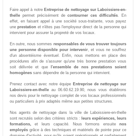
Faire appel à notre
Entreprise de nettoyage sur Laboissiere-en-
thelle
permet précisément de
contourner ces difficultés
. En
effet, en faisant appel à une société sous-traitante, vous payez
une
prestation
et n'êtes pas l'employeur direct de la personne qui
intervient pour assurer la propreté de vos locaux.
En outre, nous sommes
responsables de vous trouver toujours
une personne disponible pour intervenir
, et vous ne souffrez
d'un absentéisme éventuel. Enfin, nous mettons en place des
procédures afin de s'assurer qu'une très bonne prestation vous
soit délivrée et que
l'ensemble de nos prestations soient
homogènes
sans dépendre de la personne qui intervient.
Prenez contact avec notre équipe
Entreprise de nettoyage sur
Laboissiere-en-thelle
au 06.60.62.19.90, nous vous établirons
nos devis pour le nettoyage complet de vos locaux professionnels
ou particuliers à prix adaptés même aux petites structures.
Nos agents de nettoyage dans la ville de Laboissiere-en-thelle
sont recrutés selon des critères stricts :
leurs expériences, leurs
formations,
et leurs capacité. Nous formons ensuite
nos
employés
grâce à des techniques et matériels de pointe pour ce
domaine d'activité, pour qu'ils soient opérationnels et parfaitement