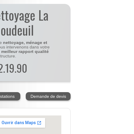
ettoyage La
-oudeuil
le
nettoyage, ménage et
us intervenons dans votre
e
meilleur rapport qualité
tructure.
2.19.90
stations
Demande de devis