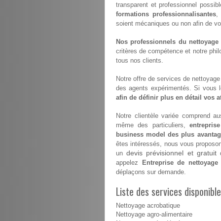
transparent et professionnel possibl
formations professionnalisantes
,
soient mécaniques ou non afin de vous 
Nos professionnels du nettoyage s
critères de compétence et notre philo
tous nos clients.
Notre offre de services de nettoyage e
des agents expérimentés. Si vous 
afin de définir plus en détail vos 
Notre clientèle variée comprend aus
même des particuliers,
entrepris
business model des plus avanta
êtes intéressés, nous vous proposons 
devis prévisionnel et gratuit
un
d
appelez
Entreprise de nettoyage 
déplaçons sur demande.
Liste des services disponible
Nettoyage acrobatique
Nettoyage agro-alimentaire