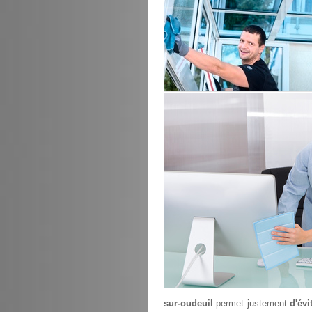
sur-oudeuil
permet justement
d'év