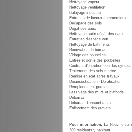
Nettoyage vapeur
Nettoyage ventilation
Balayage industriel
Entretien de locaux commerciaux
Décapage des sols
Dégât des eaux
Nettoyage suite dégât des eaux
Entretien d'espace vert
Nettoyage de bâtiments
Rénovation de bureau
Vidage des poubelles
Entrée et sortie des poubelles
Contrats d'entretien pour les syndics
Traitement des sols marbre
Remise en état aprés travaux
Désinsectisation - Dératisation
Remplacement gardien
Lessivage des murs et plafonds
Débarras
Débarras d’encombrants
Enlèvement des gravats
Pour information,
La Neuville-sur-
300 résidents y habitent.