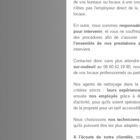
de vos bureaux ou locaux à une soci
n'êtes pas l'employeur direct de la
locaux.
En outre, nous sommes
responsab
pour intervenir
, et vous ne souffre
des procédures afin de s'assurer 
l'ensemble de nos prestations
intervient.
Contactez donc sans plus attendre
sur-oudeuil
au 06.60.62.19.90, nou
de vos locaux professionnels ou parti
Nos agents de nettoyage dans la v
critères stricts :
leurs expérience
ensuite
nos employés
grâce à de
d'activité, pour qu'ils soient opérat
de la propreté pour un tarif accessibl
Nous choisissons
nos techniciens
qu'ils puissent être les plus adaptés
A l'écoute de notre clientèle
, n