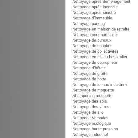
Nettoyage après déménagement
Nettoyage après incendie
Nettoyage après sinistre
Nettoyage d’immeuble
Nettoyage parking
Nettoyage en maison de retraite
Nettoyage pour particulier
Nettoyage de bureaux
Nettoyage de chantier
Nettoyage de collectivités
Nettoyage en milieu hospitalier
Nettoyage de copropriété
Nettoyage d’hôtels
Nettoyage de graffiti
Nettoyage de hotte
Nettoyage de locaux industriels
Nettoyage de moquette
Shampooing moquette
Nettoyage des sols
Nettoyage des vitres
Nettoyage de silo
Nettoyage Verandas
Nettoyage écologique
Nettoyage haute pression
Nettoyage industriel