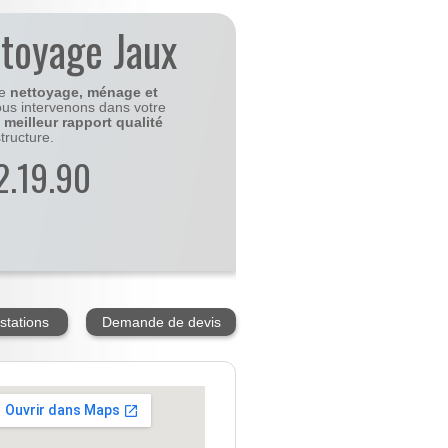
ttoyage Jaux
le
nettoyage, ménage et
us intervenons dans votre
e
meilleur rapport qualité
tructure.
2.19.90
stations
Demande de devis