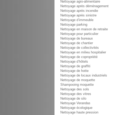
Nettoyage agro-alimentaire
Nettoyage après déménagement
Nettoyage après incendie
Nettoyage après sinistre
Nettoyage d’immeuble
Nettoyage parking
Nettoyage en maison de retraite
Nettoyage pour particulier
Nettoyage de bureaux
Nettoyage de chantier
Nettoyage de collectivités
Nettoyage en milieu hospitalier
Nettoyage de copropriété
Nettoyage d’hôtels
Nettoyage de graffiti
Nettoyage de hotte
Nettoyage de locaux industriels
Nettoyage de moquette
Shampooing moquette
Nettoyage des sols
Nettoyage des vitres
Nettoyage de silo
Nettoyage Verandas
Nettoyage écologique
Nettoyage haute pression