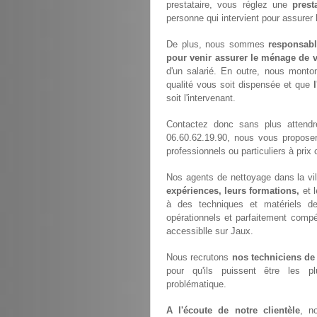
prestataire, vous réglez une
prest
personne qui intervient pour assurer
De plus, nous sommes
responsabl
pour venir assurer le ménage de v
d'un salarié. En outre, nous monto
qualité vous soit dispensée et que
soit l'intervenant.
Contactez donc sans plus attend
06.60.62.19.90, nous vous propose
professionnels ou particuliers à prix 
Nos agents de nettoyage dans la vil
expériences, leurs formations,
et 
à des techniques et matériels de 
opérationnels et parfaitement compét
accessiblle sur Jaux.
Nous recrutons
nos techniciens de
pour qu'ils puissent être les p
problématique.
A l'écoute de notre clientèle
, n