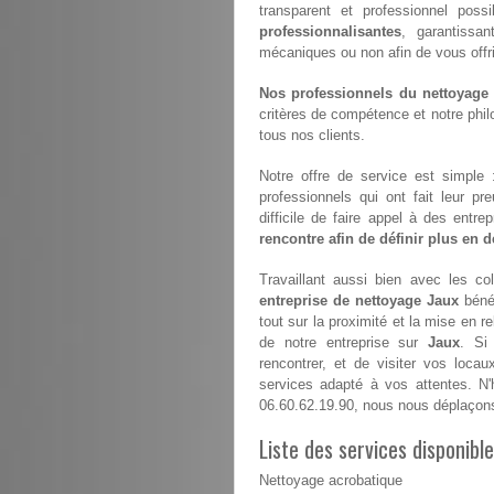
transparent et professionnel pos
professionnalisantes
, garantissan
mécaniques ou non afin de vous offrir 
Nos professionnels du nettoyage s
critères de compétence et notre philo
tous nos clients.
Notre offre de service est simple
professionnels qui ont fait leur pr
difficile de faire appel à des entr
rencontre afin de définir plus en dé
Travaillant aussi bien avec les coll
entreprise de nettoyage Jaux
bénéf
tout sur la proximité et la mise en 
de notre entreprise sur
Jaux
. Si
rencontrer, et de visiter vos locau
services adapté à vos attentes. N'
06.60.62.19.90, nous nous déplaçon
Liste des services disponibl
Nettoyage acrobatique