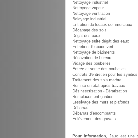
Nettoyage industriel
Nettoyage vapeur
Nettoyage ventilation
Balayage industriel
Entretien de locaux commerciaux
Décapage des sols
Dégât des eaux
Nettoyage suite dégât des eaux
Entretien d'espace vert
Nettoyage de bâtiments
Rénovation de bureau
Vidage des poubelles
Entrée et sortie des poubelles
Contrats d'entretien pour les syndics
Traitement des sols marbre
Remise en état aprés travaux
Désinsectisation - Dératisation
Remplacement gardien
Lessivage des murs et plafonds
Débarras
Débarras d’encombrants
Enlèvement des gravats
Pour information,
Jaux est une c