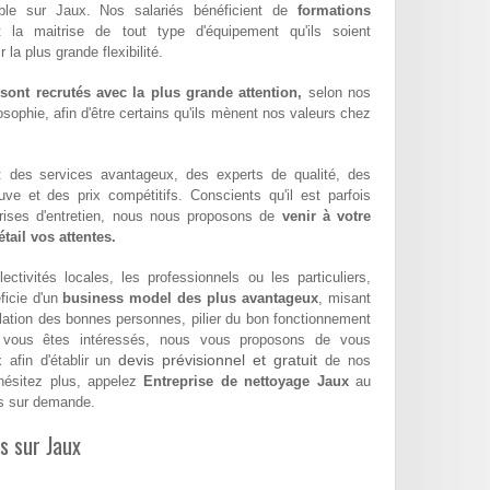
sible sur Jaux. Nos salariés bénéficient de
formations
t la maitrise de tout type d'équipement qu'ils soient
la plus grande flexibilité.
ont recrutés avec la plus grande attention,
selon nos
sophie, afin d'être certains qu'ils mènent nos valeurs chez
 : des services avantageux, des experts de qualité, des
euve et des prix compétitifs. Conscients qu'il est parfois
eprises d'entretien, nous nous proposons de
venir à votre
tail vos attentes.
ectivités locales, les professionnels ou les particuliers,
icie d'un
business model des plus avantageux
, misant
relation des bonnes personnes, pilier du bon fonctionnement
 vous êtes intéressés, nous vous proposons de vous
devis prévisionnel et gratuit
x afin d'établir un
de nos
hésitez plus, appelez
Entreprise de nettoyage Jaux
au
s sur demande.
es sur Jaux