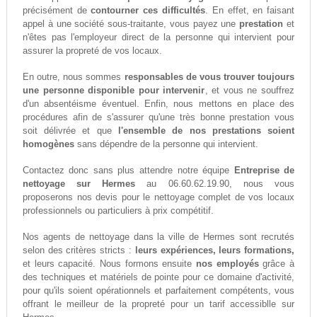
précisément de
contourner ces difficultés
. En effet, en faisant
appel à une société sous-traitante, vous payez une
prestation
et
n'êtes pas l'employeur direct de la personne qui intervient pour
assurer la propreté de vos locaux.
En outre, nous sommes
responsables de vous trouver toujours
une personne disponible pour intervenir
, et vous ne souffrez
d'un absentéisme éventuel. Enfin, nous mettons en place des
procédures afin de s'assurer qu'une très bonne prestation vous
soit délivrée et que
l'ensemble de nos prestations soient
homogènes
sans dépendre de la personne qui intervient.
Contactez donc sans plus attendre notre équipe
Entreprise de
nettoyage sur Hermes
au 06.60.62.19.90, nous vous
proposerons nos devis pour le nettoyage complet de vos locaux
professionnels ou particuliers à prix compétitif.
Nos agents de nettoyage dans la ville de Hermes sont recrutés
selon des critères stricts :
leurs expériences, leurs formations,
et leurs capacité. Nous formons ensuite
nos employés
grâce à
des techniques et matériels de pointe pour ce domaine d'activité,
pour qu'ils soient opérationnels et parfaitement compétents, vous
offrant le meilleur de la propreté pour un tarif accessiblle sur