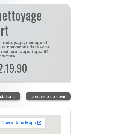
nettoyage
rt
le
nettoyage, ménage et
us intervenons dans votre
e
meilleur rapport qualité
tructure.
2.19.90
stations
Demande de devis