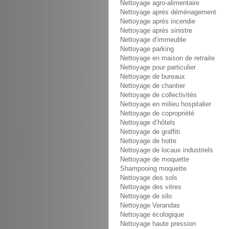
Nettoyage agro-alimentaire
Nettoyage après déménagement
Nettoyage après incendie
Nettoyage après sinistre
Nettoyage d’immeuble
Nettoyage parking
Nettoyage en maison de retraite
Nettoyage pour particulier
Nettoyage de bureaux
Nettoyage de chantier
Nettoyage de collectivités
Nettoyage en milieu hospitalier
Nettoyage de copropriété
Nettoyage d’hôtels
Nettoyage de graffiti
Nettoyage de hotte
Nettoyage de locaux industriels
Nettoyage de moquette
Shampooing moquette
Nettoyage des sols
Nettoyage des vitres
Nettoyage de silo
Nettoyage Verandas
Nettoyage écologique
Nettoyage haute pression