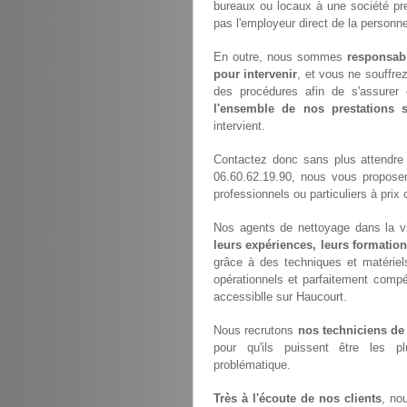
bureaux ou locaux à une société pr
pas l'employeur direct de la personne
En outre, nous sommes
responsab
pour intervenir
, et vous ne souffre
des procédures afin de s'assurer 
l'ensemble de nos prestations
intervient.
Contactez donc sans plus attendre
06.60.62.19.90, nous vous propose
professionnels ou particuliers à prix 
Nos agents de nettoyage dans la vil
leurs expériences, leurs formation
grâce à des techniques et matériels
opérationnels et parfaitement compét
accessiblle sur Haucourt.
Nous recrutons
nos techniciens de
pour qu'ils puissent être les p
problématique.
Très à l'écoute de nos clients
, no