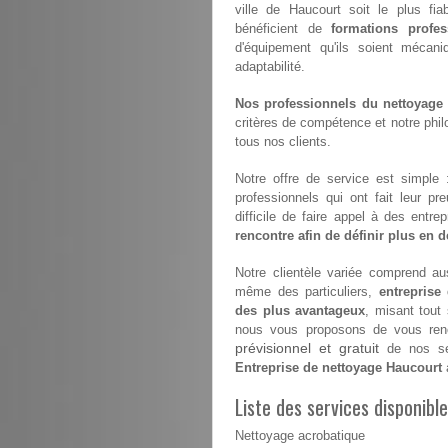
ville de Haucourt soit le plus fia
bénéficient de
formations profes
d'équipement qu'ils soient mécan
adaptabilité.
Nos professionnels du nettoyage s
critères de compétence et notre philo
tous nos clients.
Notre offre de service est simple
professionnels qui ont fait leur pr
difficile de faire appel à des entr
rencontre afin de définir plus en dé
Notre clientèle variée comprend aus
même des particuliers,
entreprise
des plus avantageux
, misant tout
nous vous proposons de vous renco
prévisionnel et gratuit
de nos ser
Entreprise de nettoyage Haucourt
Liste des services disponibl
Nettoyage acrobatique