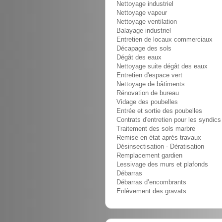
Nettoyage industriel
Nettoyage vapeur
Nettoyage ventilation
Balayage industriel
Entretien de locaux commerciaux
Décapage des sols
Dégât des eaux
Nettoyage suite dégât des eaux
Entretien d'espace vert
Nettoyage de bâtiments
Rénovation de bureau
Vidage des poubelles
Entrée et sortie des poubelles
Contrats d'entretien pour les syndics
Traitement des sols marbre
Remise en état aprés travaux
Désinsectisation - Dératisation
Remplacement gardien
Lessivage des murs et plafonds
Débarras
Débarras d’encombrants
Enlèvement des gravats