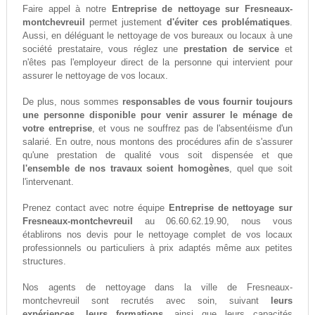
Faire appel à notre
Entreprise de nettoyage sur Fresneaux-
montchevreuil
permet justement
d'éviter ces problématiques
.
Aussi, en déléguant le nettoyage de vos bureaux ou locaux à une
société prestataire, vous réglez une
prestation de service
et
n'êtes pas l'employeur direct de la personne qui intervient pour
assurer le nettoyage de vos locaux.
De plus, nous sommes
responsables de vous fournir toujours
une personne disponible pour venir assurer le ménage de
votre entreprise
, et vous ne souffrez pas de l'absentéisme d'un
salarié. En outre, nous montons des procédures afin de s'assurer
qu'une prestation de qualité vous soit dispensée et que
l'ensemble de nos travaux soient homogènes
, quel que soit
l'intervenant.
Prenez contact avec notre équipe
Entreprise de nettoyage sur
Fresneaux-montchevreuil
au 06.60.62.19.90, nous vous
établirons nos devis pour le nettoyage complet de vos locaux
professionnels ou particuliers à prix adaptés même aux petites
structures.
Nos agents de nettoyage dans la ville de Fresneaux-
montchevreuil sont recrutés avec soin, suivant
leurs
expériences, leurs formations,
ainsi que leurs capacités