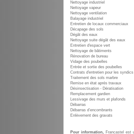
Nettoyage industriel
Nettoyage vapeur
Nettoyage ventilation
Balayage industriel
Entretien de locaux commerciaux
Décapage des sols
Dégât des eaux
Nettoyage suite dégât des eaux
Entretien d'espace vert
Nettoyage de bâtiments
Rénovation de bureau
Vidage des poubelles
Entrée et sortie des poubelles
Contrats d'entretien pour les syndics
Traitement des sols marbre
Remise en état aprés travaux
Désinsectisation - Dératisation
Remplacement gardien
Lessivage des murs et plafonds
Débarras
Débarras d’encombrants
Enlèvement des gravats
Pour information,
Francastel est u