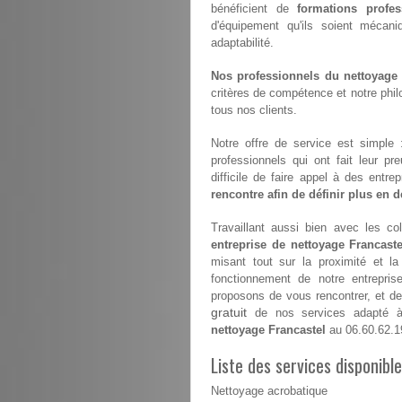
bénéficient de
formations profes
d'équipement qu'ils soient mécan
adaptabilité.
Nos professionnels du nettoyage s
critères de compétence et notre philo
tous nos clients.
Notre offre de service est simple
professionnels qui ont fait leur pr
difficile de faire appel à des entr
rencontre afin de définir plus en dé
Travaillant aussi bien avec les coll
entreprise de nettoyage Francaste
misant tout sur la proximité et l
fonctionnement de notre entrepri
proposons de vous rencontrer, et de 
gratuit
de nos services adapté à 
nettoyage Francastel
au 06.60.62.1
Liste des services disponibl
Nettoyage acrobatique