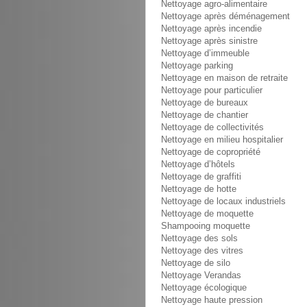
Nettoyage agro-alimentaire
Nettoyage après déménagement
Nettoyage après incendie
Nettoyage après sinistre
Nettoyage d’immeuble
Nettoyage parking
Nettoyage en maison de retraite
Nettoyage pour particulier
Nettoyage de bureaux
Nettoyage de chantier
Nettoyage de collectivités
Nettoyage en milieu hospitalier
Nettoyage de copropriété
Nettoyage d’hôtels
Nettoyage de graffiti
Nettoyage de hotte
Nettoyage de locaux industriels
Nettoyage de moquette
Shampooing moquette
Nettoyage des sols
Nettoyage des vitres
Nettoyage de silo
Nettoyage Verandas
Nettoyage écologique
Nettoyage haute pression