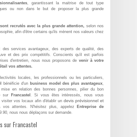
sionnalisantes
, garantissant la maitrise de tout type
iques ou non dans le but de proposer la plus grande
ont recrutés avec la plus grande attention,
selon nos
sophie, afin d'être certains qu'ils mènent nos valeurs chez
 : des services avantageux, des experts de qualité, des
euve et des prix compétitifs. Conscients qu'il est parfois
eprises d'entretien, nous nous proposons de
venir à votre
tail vos attentes.
ectivités locales, les professionnels ou les particuliers,
l
bénéficie d'un
business model des plus avantageux
,
a mise en relation des bonnes personnes, pilier du bon
se sur
Francastel
. Si vous êtes intéressés, nous vous
devis prévisionnel et
visiter vos locaux afin d'établir un
vos attentes. N'hésitez plus, appelez
Entreprise de
9.90, nous nous déplaçons sur demande.
es sur Francastel