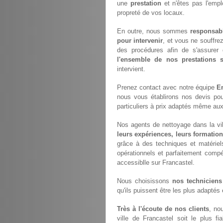
une
prestation
et n'êtes pas l'empl
propreté de vos locaux.
En outre, nous sommes
responsab
pour intervenir
, et vous ne souffre
des procédures afin de s'assurer 
l'ensemble de nos prestations
intervient.
Prenez contact avec notre équipe
En
nous vous établirons nos devis po
particuliers à prix adaptés même aux
Nos agents de nettoyage dans la vill
leurs expériences, leurs formation
grâce à des techniques et matériels
opérationnels et parfaitement compét
accessiblle sur Francastel.
Nous choisissons
nos techniciens
qu'ils puissent être les plus adaptés
Très à l'écoute de nos clients
, no
ville de Francastel soit le plus fi