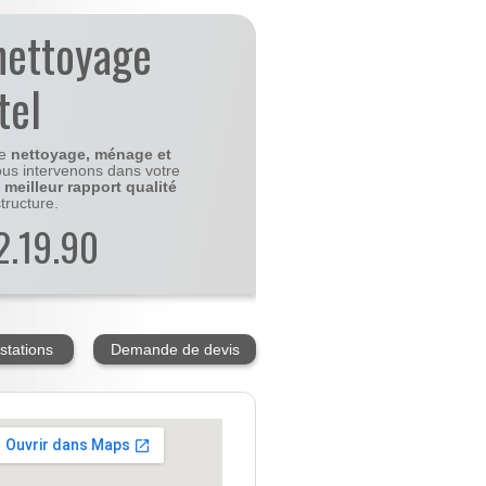
nettoyage
tel
le
nettoyage, ménage et
us intervenons dans votre
e
meilleur rapport qualité
tructure.
2.19.90
stations
Demande de devis