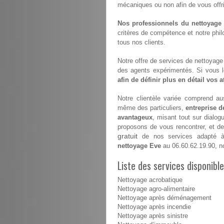
mécaniques ou non afin de vous offrir 
Nos professionnels du nettoyage s
critères de compétence et notre philo
tous nos clients.
Notre offre de services de nettoyage e
des agents expérimentés. Si vous 
afin de définir plus en détail vos 
Notre clientèle variée comprend aus
même des particuliers,
entreprise d
avantageux
, misant tout sur dialog
proposons de vous rencontrer, et de 
gratuit
de nos services adapté à 
nettoyage Eve
au 06.60.62.19.90, 
Liste des services disponibl
Nettoyage acrobatique
Nettoyage agro-alimentaire
Nettoyage après déménagement
Nettoyage après incendie
Nettoyage après sinistre