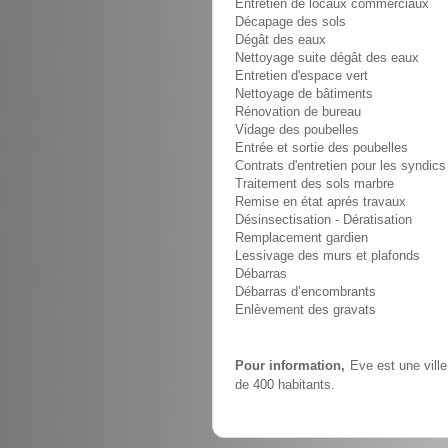
Entretien de locaux commerciaux
Décapage des sols
Dégât des eaux
Nettoyage suite dégât des eaux
Entretien d'espace vert
Nettoyage de bâtiments
Rénovation de bureau
Vidage des poubelles
Entrée et sortie des poubelles
Contrats d'entretien pour les syndics
Traitement des sols marbre
Remise en état aprés travaux
Désinsectisation - Dératisation
Remplacement gardien
Lessivage des murs et plafonds
Débarras
Débarras d’encombrants
Enlèvement des gravats
Pour information,
Eve est une ville
de 400 habitants.