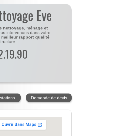
ttoyage Eve
le
nettoyage, ménage et
us intervenons dans votre
e
meilleur rapport qualité
tructure.
2.19.90
stations
Demande de devis