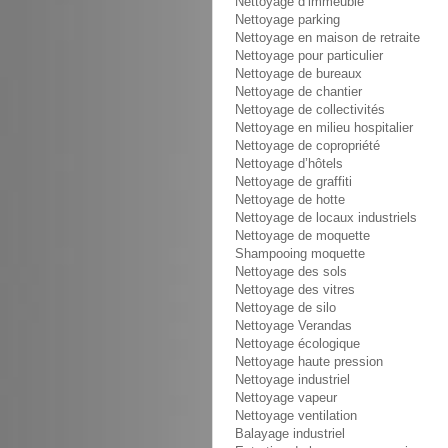
Nettoyage d’immeuble
Nettoyage parking
Nettoyage en maison de retraite
Nettoyage pour particulier
Nettoyage de bureaux
Nettoyage de chantier
Nettoyage de collectivités
Nettoyage en milieu hospitalier
Nettoyage de copropriété
Nettoyage d’hôtels
Nettoyage de graffiti
Nettoyage de hotte
Nettoyage de locaux industriels
Nettoyage de moquette
Shampooing moquette
Nettoyage des sols
Nettoyage des vitres
Nettoyage de silo
Nettoyage Verandas
Nettoyage écologique
Nettoyage haute pression
Nettoyage industriel
Nettoyage vapeur
Nettoyage ventilation
Balayage industriel