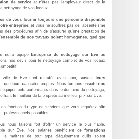
ation de service
et n'êtes pas l'employeur direct de la
 le nettoyage de vos locaux.
es de vous fournir toujours une personne disponible
otre entreprise
, et vous ne souffrez pas de l'absentéisme
ns des procédures afin de s'assurer qu'une prestation de
l'ensemble de nos travaux soient homogènes
, quel que
re notre équipe
Entreprise de nettoyage sur Eve
au
rons nos devis pour le nettoyage complet de vos locaux
compétitif.
 ville de Eve sont recrutés avec soin, suivant
leurs
si que leurs capacités propres. Nous formons ensuite
nos
t équipements performants dans le domaine du nettoyage,
 offrant le meilleur de la propreté au meilleur prix sur Eve.
en fonction du type de services que vous requérez afin
 et professionnels possibles.
ous nous faisons fort d'offrir un service le plus fiable,
sible sur Eve. Nos salariés bénéficient de
formations
t la maitrise de tout type d'équipement qu'ils soient