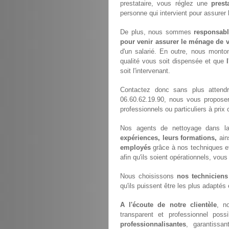
prestataire, vous réglez une
prest
personne qui intervient pour assurer
De plus, nous sommes
responsabl
pour venir assurer le ménage de v
d'un salarié. En outre, nous monto
qualité vous soit dispensée et que
soit l'intervenant.
Contactez donc sans plus attend
06.60.62.19.90, nous vous propose
professionnels ou particuliers à prix 
Nos agents de nettoyage dans la
expériences, leurs formations,
ain
employés
grâce à nos techniques e
afin qu'ils soient opérationnels, vous
Nous choisissons
nos techniciens
qu'ils puissent être les plus adaptés
A l'écoute de notre clientèle
, n
transparent et professionnel pos
professionnalisantes
, garantissan