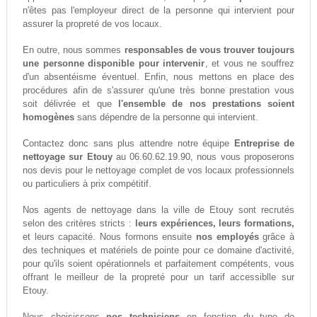
n'êtes pas l'employeur direct de la personne qui intervient pour
assurer la propreté de vos locaux.
En outre, nous sommes
responsables de vous trouver toujours
une personne disponible pour intervenir
, et vous ne souffrez
d'un absentéisme éventuel. Enfin, nous mettons en place des
procédures afin de s'assurer qu'une très bonne prestation vous
soit délivrée et que
l'ensemble de nos prestations soient
homogènes
sans dépendre de la personne qui intervient.
Contactez donc sans plus attendre notre équipe
Entreprise de
nettoyage sur Etouy
au 06.60.62.19.90, nous vous proposerons
nos devis pour le nettoyage complet de vos locaux professionnels
ou particuliers à prix compétitif.
Nos agents de nettoyage dans la ville de Etouy sont recrutés
selon des critères stricts :
leurs expériences, leurs formations,
et leurs capacité. Nous formons ensuite
nos employés
grâce à
des techniques et matériels de pointe pour ce domaine d'activité,
pour qu'ils soient opérationnels et parfaitement compétents, vous
offrant le meilleur de la propreté pour un tarif accessiblle sur
Etouy.
Nous choisissons
nos techniciens
en fonction du type de