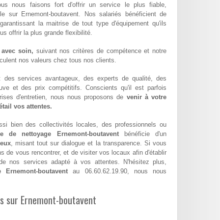
ous nous faisons fort d'offrir un service le plus fiable,
ble sur Ernemont-boutavent. Nos salariés bénéficient de
 garantissant la maitrise de tout type d'équipement qu'ils
offrir la plus grande flexibilité.
 avec soin,
suivant nos critères de compétence et notre
hiculent nos valeurs chez tous nos clients.
 : des services avantageux, des experts de qualité, des
euve et des prix compétitifs. Conscients qu'il est parfois
eprises d'entretien, nous nous proposons de
venir à votre
tail vos attentes.
si bien des collectivités locales, des professionnels ou
ise de nettoyage Ernemont-boutavent
bénéficie d'un
geux
, misant tout sur dialogue et la transparence. Si vous
de vous rencontrer, et de visiter vos locaux afin d'établir
e nos services adapté à vos attentes. N'hésitez plus,
e Ernemont-boutavent
au 06.60.62.19.90, nous nous
les sur Ernemont-boutavent