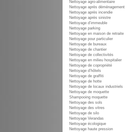
Nettoyage agro-alimentaire
Nettoyage après déménagement
Nettoyage après incendie
Nettoyage après sinistre
Nettoyage d’immeuble
Nettoyage parking
Nettoyage en maison de retraite
Nettoyage pour particulier
Nettoyage de bureaux
Nettoyage de chantier
Nettoyage de collectivités
Nettoyage en milieu hospitalier
Nettoyage de copropriété
Nettoyage d’hôtels
Nettoyage de graffiti
Nettoyage de hotte
Nettoyage de locaux industriels
Nettoyage de moquette
Shampooing moquette
Nettoyage des sols
Nettoyage des vitres
Nettoyage de silo
Nettoyage Verandas
Nettoyage écologique
Nettoyage haute pression