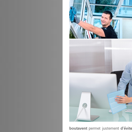
boutavent
permet justement
d'évit