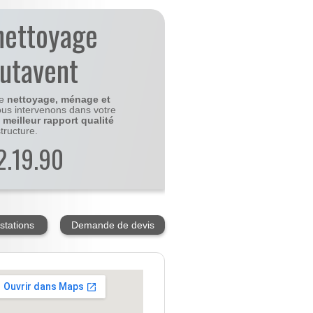
nettoyage
utavent
le
nettoyage, ménage et
us intervenons dans votre
e
meilleur rapport qualité
tructure.
2.19.90
stations
Demande de devis