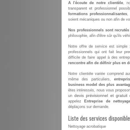
A l'écoute de notre clientèle
, n
transparent et professionnel possi
formations professionnalisantes
,
soient mécaniques ou non afin de vous 
Nos professionnels sont recrutés
philosophie, afin d'être sûr qu'ils vé
Notre offre de service est simple
professionnels qui ont fait leur pr
difficile de faire appel à des entr
rencontre afin de définir plus en dé
Notre clientèle variée comprend aus
même des particuliers,
entrepr
business model des plus avanta
êtes intéressés, nous vous proposons 
devis prévisionnel et gratuit
un
d
appelez
Entreprise de nettoyag
déplaçons sur demande.
Liste des services disponib
Nettoyage acrobatique