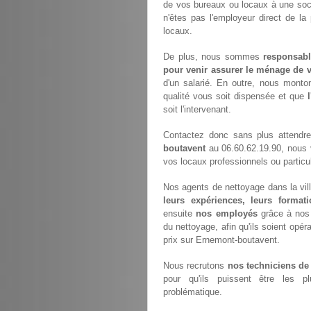
de vos bureaux ou locaux à une soci
n'êtes pas l'employeur direct de la
locaux.
De plus, nous sommes
responsabl
pour venir assurer le ménage de v
d'un salarié. En outre, nous monto
qualité vous soit dispensée et que
soit l'intervenant.
Contactez donc sans plus attendr
boutavent
au 06.60.62.19.90, nous 
vos locaux professionnels ou particul
Nos agents de nettoyage dans la vil
leurs expériences, leurs formati
ensuite
nos employés
grâce à nos 
du nettoyage, afin qu'ils soient opéra
prix sur Ernemont-boutavent.
Nous recrutons
nos techniciens de
pour qu'ils puissent être les p
problématique.