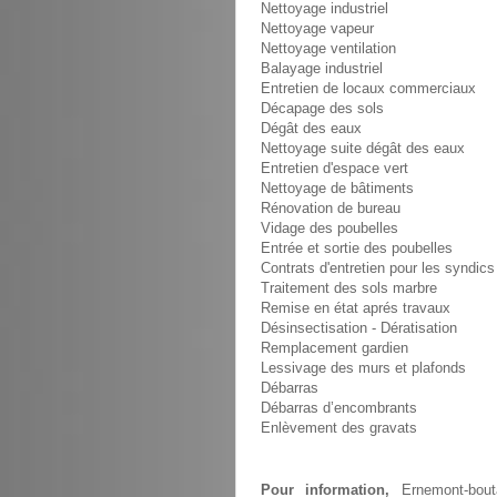
Nettoyage industriel
Nettoyage vapeur
Nettoyage ventilation
Balayage industriel
Entretien de locaux commerciaux
Décapage des sols
Dégât des eaux
Nettoyage suite dégât des eaux
Entretien d'espace vert
Nettoyage de bâtiments
Rénovation de bureau
Vidage des poubelles
Entrée et sortie des poubelles
Contrats d'entretien pour les syndics
Traitement des sols marbre
Remise en état aprés travaux
Désinsectisation - Dératisation
Remplacement gardien
Lessivage des murs et plafonds
Débarras
Débarras d’encombrants
Enlèvement des gravats
Pour information,
Ernemont-bout