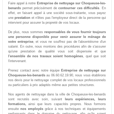
Faire appel à notre
Entreprise de nettoyage sur Choqueuse-les-
benards
permet précisément de
contourner ces difficultés
. En
effet, en faisant appel à une société sous-traitante, vous payez
une
prestation
et n'êtes pas l'employeur direct de la personne qui
intervient pour assurer la propreté de vos locaux.
De plus, nous sommes
responsables de vous fournir toujours
une personne disponible pour venir assurer le ménage de
votre entreprise
, et vous ne souffrez pas de l'absentéisme d'un
salarié. En outre, nous montons des procédures afin de s'assurer
qu'une prestation de qualité vous soit dispensée et que
l'ensemble de nos travaux soient homogènes
, quel que soit
l'intervenant.
Prenez contact avec notre équipe
Entreprise de nettoyage sur
Choqueuse-les-benards
au 06.60.62.19.90, nous vous établirons
nos devis pour le nettoyage complet de vos locaux professionnels
ou particuliers à prix adaptés même aux petites structures.
Nos agents de nettoyage dans la ville de Choqueuse-les-benards
sont recrutés avec soin, suivant
leurs expériences, leurs
formations,
ainsi que leurs capacités propres. Nous formons
ensuite
nos employés
grâce à nos techniques et équipements
performants dans le domaine du nettoyage, afin qu'ils soient