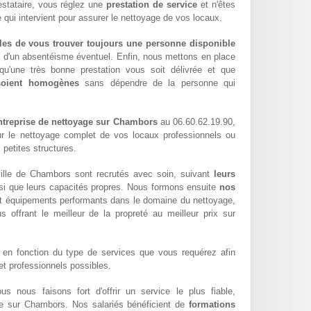
estataire, vous réglez une
prestation de service
et n'êtes
 qui intervient pour assurer le nettoyage de vos locaux.
les de vous trouver toujours une personne disponible
z d'un absentéisme éventuel. Enfin, nous mettons en place
qu'une très bonne prestation vous soit délivrée et que
 soient homogènes
sans dépendre de la personne qui
ntreprise de nettoyage sur Chambors
au 06.60.62.19.90,
ur le nettoyage complet de vos locaux professionnels ou
 petites structures.
ille de Chambors sont recrutés avec soin, suivant
leurs
si que leurs capacités propres. Nous formons ensuite
nos
t équipements performants dans le domaine du nettoyage,
us offrant le meilleur de la propreté au meilleur prix sur
en fonction du type de services que vous requérez afin
 et professionnels possibles.
ous nous faisons fort d'offrir un service le plus fiable,
ble sur Chambors. Nos salariés bénéficient de
formations