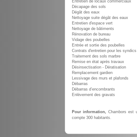
Entretien de locaux commerciaux
Décapage des sols
Dégât des eaux
Nettoyage suite dégât des eaux
Entretien d'espace vert
Nettoyage de bâtiments
Rénovation de bureau
Vidage des poubelles
Entrée et sortie des poubelles
Contrats d'entretien pour les syndics
Traitement des sols marbre
Remise en état aprés travaux
Désinsectisation - Dératisation
Remplacement gardien
Lessivage des murs et plafonds
Débarras
Débarras d’encombrants
Enlèvement des gravats
Pour information,
Chambors est un
compte 300 habitants.