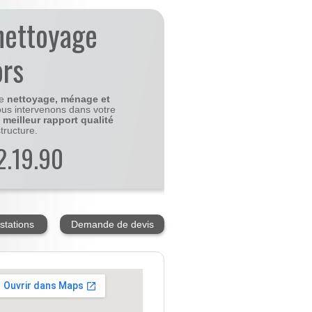
nettoyage
rs
le
nettoyage, ménage et
us intervenons dans votre
e
meilleur rapport qualité
tructure.
2.19.90
stations
Demande de devis