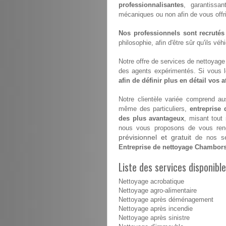
professionnalisantes
, garantissan
mécaniques ou non afin de vous offrir 
Nos professionnels sont recrutés
philosophie, afin d'être sûr qu'ils vé
Notre offre de services de nettoyage e
des agents expérimentés. Si vous 
afin de définir plus en détail vos 
Notre clientèle variée comprend aus
même des particuliers,
entreprise
des plus avantageux
, misant tout
nous vous proposons de vous renco
prévisionnel et gratuit
de nos ser
Entreprise de nettoyage Chambor
Liste des services disponib
Nettoyage acrobatique
Nettoyage agro-alimentaire
Nettoyage après déménagement
Nettoyage après incendie
Nettoyage après sinistre