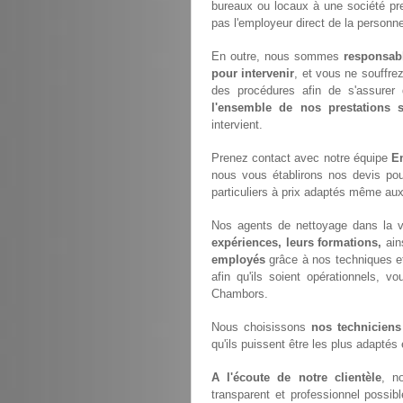
bureaux ou locaux à une société pr
pas l'employeur direct de la personne
En outre, nous sommes
responsab
pour intervenir
, et vous ne souffre
des procédures afin de s'assurer 
l'ensemble de nos prestations
intervient.
Prenez contact avec notre équipe
E
nous vous établirons nos devis po
particuliers à prix adaptés même aux
Nos agents de nettoyage dans la v
expériences, leurs formations,
ain
employés
grâce à nos techniques e
afin qu'ils soient opérationnels, vo
Chambors.
Nous choisissons
nos techniciens
qu'ils puissent être les plus adaptés
A l'écoute de notre clientèle
, n
transparent et professionnel possi