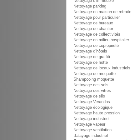
Nettoyage d’immeuble
Nettoyage parking
Nettoyage en maison de retraite
Nettoyage pour particulier
Nettoyage de bureaux
Nettoyage de chantier
Nettoyage de collectivités
Nettoyage en milieu hospitalier
Nettoyage de copropriété
Nettoyage d’hôtels
Nettoyage de graffiti
Nettoyage de hotte
Nettoyage de locaux industriels
Nettoyage de moquette
Shampooing moquette
Nettoyage des sols
Nettoyage des vitres
Nettoyage de silo
Nettoyage Verandas
Nettoyage écologique
Nettoyage haute pression
Nettoyage industriel
Nettoyage vapeur
Nettoyage ventilation
Balayage industriel