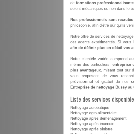
de
formations professionnalisante
soient mécaniques ou non dans le but
Nos professionnels sont recrutés
philosophie, afin d'être sûr qu'ils vé
Notre offre de services de nettoyage e
des agents expérimentés. Si vous 
afin de définir plus en détail vos 
Notre clientèle variée comprend aus
même des particuliers,
entreprise
plus avantageux
, misant tout sur 
vous proposons de vous rencontr
prévisionnel et gratuit
de nos ser
Entreprise de nettoyage Bussy
au 
Liste des services disponibl
Nettoyage acrobatique
Nettoyage agro-alimentaire
Nettoyage après déménagement
Nettoyage après incendie
Nettoyage après sinistre