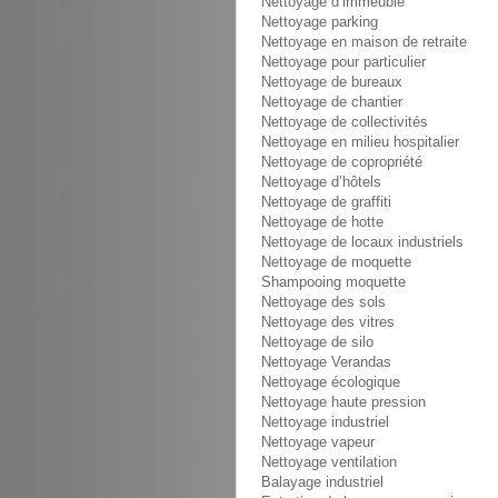
Nettoyage d’immeuble
Nettoyage parking
Nettoyage en maison de retraite
Nettoyage pour particulier
Nettoyage de bureaux
Nettoyage de chantier
Nettoyage de collectivités
Nettoyage en milieu hospitalier
Nettoyage de copropriété
Nettoyage d’hôtels
Nettoyage de graffiti
Nettoyage de hotte
Nettoyage de locaux industriels
Nettoyage de moquette
Shampooing moquette
Nettoyage des sols
Nettoyage des vitres
Nettoyage de silo
Nettoyage Verandas
Nettoyage écologique
Nettoyage haute pression
Nettoyage industriel
Nettoyage vapeur
Nettoyage ventilation
Balayage industriel