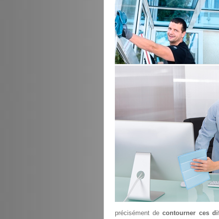
précisément de
contourner ces dif