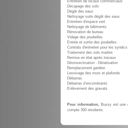
Entretien de locaux commerciaux
Décapage des sols
Dégât des eaux
Nettoyage suite dégât des eaux
Entretien d'espace vert
Nettoyage de bâtiments
Rénovation de bureau
Vidage des poubelles
Entrée et sortie des poubelles
Contrats d'entretien pour les syndics
Traitement des sols marbre
Remise en état aprés travaux
Désinsectisation - Dératisation
Remplacement gardien
Lessivage des murs et plafonds
Débarras
Débarras d’encombrants
Enlèvement des gravats
Pour information,
Bussy est une c
compte 300 résidants.