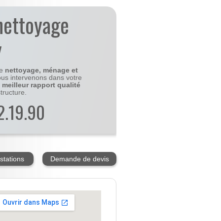
nettoyage
y
le
nettoyage, ménage et
us intervenons dans votre
e
meilleur rapport qualité
tructure.
2.19.90
stations
Demande de devis