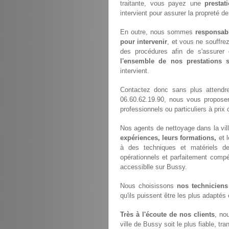
traitante, vous payez une
prestat
intervient pour assurer la propreté d
En outre, nous sommes
responsab
pour intervenir
, et vous ne souffre
des procédures afin de s'assurer 
l'ensemble de nos prestations
intervient.
Contactez donc sans plus attendr
06.60.62.19.90, nous vous propose
professionnels ou particuliers à prix 
Nos agents de nettoyage dans la vill
expériences, leurs formations,
et 
à des techniques et matériels de 
opérationnels et parfaitement compét
accessiblle sur Bussy.
Nous choisissons
nos techniciens
qu'ils puissent être les plus adaptés
Très à l'écoute de nos clients
, no
ville de Bussy soit le plus fiable, t