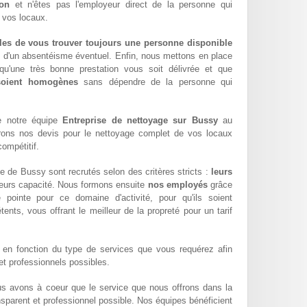
ion
et n'êtes pas l'employeur direct de la personne qui
e vos locaux.
les de vous trouver toujours une personne disponible
z d'un absentéisme éventuel. Enfin, nous mettons en place
qu'une très bonne prestation vous soit délivrée et que
 soient homogènes
sans dépendre de la personne qui
e notre équipe
Entreprise de nettoyage sur Bussy
au
rons nos devis pour le nettoyage complet de vos locaux
compétitif.
e de Bussy sont recrutés selon des critères stricts :
leurs
leurs capacité. Nous formons ensuite
nos employés
grâce
pointe pour ce domaine d'activité, pour qu'ils soient
ents, vous offrant le meilleur de la propreté pour un tarif
en fonction du type de services que vous requérez afin
 et professionnels possibles.
us avons à coeur que le service que nous offrons dans la
ransparent et professionnel possible. Nos équipes bénéficient