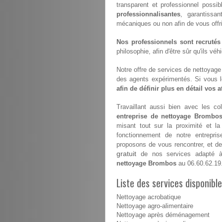
transparent et professionnel possi
professionnalisantes
, garantissan
mécaniques ou non afin de vous offrir 
Nos professionnels sont recrutés
philosophie, afin d'être sûr qu'ils vé
Notre offre de services de nettoyage e
des agents expérimentés. Si vous 
afin de définir plus en détail vos 
Travaillant aussi bien avec les coll
entreprise de nettoyage Brombo
misant tout sur la proximité et l
fonctionnement de notre entrepri
proposons de vous rencontrer, et de 
gratuit
de nos services adapté à 
nettoyage Brombos
au 06.60.62.19
Liste des services disponib
Nettoyage acrobatique
Nettoyage agro-alimentaire
Nettoyage après déménagement