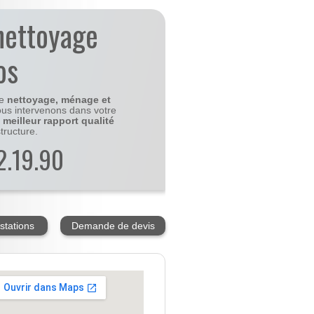
nettoyage
os
le
nettoyage, ménage et
us intervenons dans votre
e
meilleur rapport qualité
tructure.
2.19.90
stations
Demande de devis