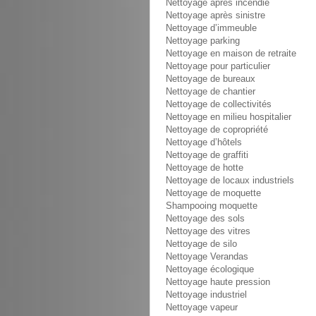
Nettoyage après incendie
Nettoyage après sinistre
Nettoyage d’immeuble
Nettoyage parking
Nettoyage en maison de retraite
Nettoyage pour particulier
Nettoyage de bureaux
Nettoyage de chantier
Nettoyage de collectivités
Nettoyage en milieu hospitalier
Nettoyage de copropriété
Nettoyage d’hôtels
Nettoyage de graffiti
Nettoyage de hotte
Nettoyage de locaux industriels
Nettoyage de moquette
Shampooing moquette
Nettoyage des sols
Nettoyage des vitres
Nettoyage de silo
Nettoyage Verandas
Nettoyage écologique
Nettoyage haute pression
Nettoyage industriel
Nettoyage vapeur