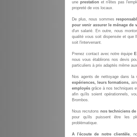
une
prestation
et n'êtes pas l'empl
propreté de vos locaux.
De plus, nous sommes
responsabl
pour venir assurer le ménage de v
d'un salarié. En outre, nous monto
qualité vous soit dispensée et que
soit l'intervenant.
Prenez contact avec notre équipe
E
nous vous établirons nos devis po
particuliers à prix adaptés même aux
Nos agents de nettoyage dans la v
expériences, leurs formations,
ain
employés
grâce à nos techniques e
afin qu'ils soient opérationnels, vo
Brombos.
Nous recrutons
nos techniciens de
pour qu'ils puissent être les p
problématique.
A l'écoute de notre clientèle
, n