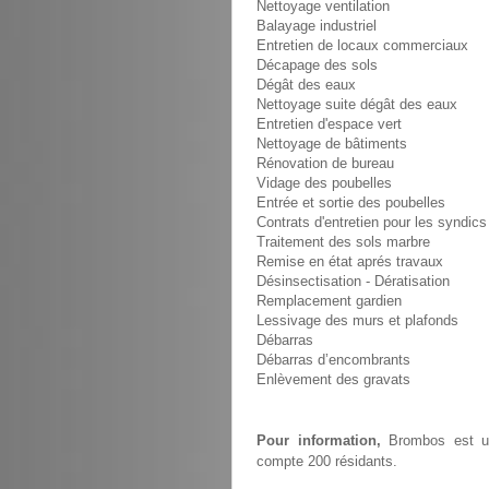
Nettoyage ventilation
Balayage industriel
Entretien de locaux commerciaux
Décapage des sols
Dégât des eaux
Nettoyage suite dégât des eaux
Entretien d'espace vert
Nettoyage de bâtiments
Rénovation de bureau
Vidage des poubelles
Entrée et sortie des poubelles
Contrats d'entretien pour les syndics
Traitement des sols marbre
Remise en état aprés travaux
Désinsectisation - Dératisation
Remplacement gardien
Lessivage des murs et plafonds
Débarras
Débarras d’encombrants
Enlèvement des gravats
Pour information,
Brombos est un
compte 200 résidants.