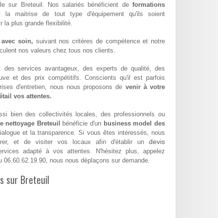
ble sur Breteuil. Nos salariés bénéficient de
formations
t la maitrise de tout type d'équipement qu'ils soient
la plus grande flexibilité.
 avec soin,
suivant nos critères de compétence et notre
hiculent nos valeurs chez tous nos clients.
 : des services avantageux, des experts de qualité, des
euve et des prix compétitifs. Conscients qu'il est parfois
eprises d'entretien, nous nous proposons de
venir à votre
tail vos attentes.
si bien des collectivités locales, des professionnels ou
e nettoyage Breteuil
bénéficie d'un
business model des
dialogue et la transparence. Si vous êtes intéressés, nous
devis
er, et de visiter vos locaux afin d'établir un
vices adapté à vos attentes. N'hésitez plus, appelez
 06.60.62.19.90, nous nous déplaçons sur demande.
s sur Breteuil