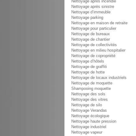
Nettoyage après incendie
Nettoyage après sinistre
Nettoyage d’immeuble
Nettoyage parking
Nettoyage en maison de retraite
Nettoyage pour particulier
Nettoyage de bureaux
Nettoyage de chantier
Nettoyage de collectivités
Nettoyage en milieu hospitalier
Nettoyage de copropriété
Nettoyage d’hôtels
Nettoyage de graffiti
Nettoyage de hotte
Nettoyage de locaux industriels
Nettoyage de moquette
Shampooing moquette
Nettoyage des sols
Nettoyage des vitres
Nettoyage de silo
Nettoyage Verandas
Nettoyage écologique
Nettoyage haute pression
Nettoyage industriel
Nettoyage vapeur