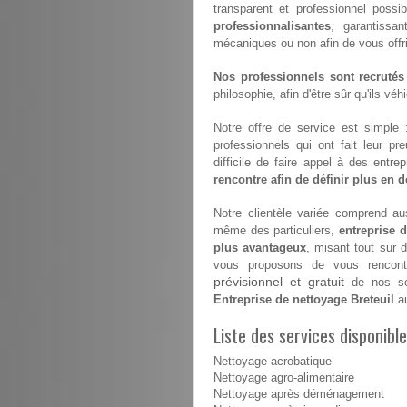
transparent et professionnel possi
professionnalisantes
, garantissan
mécaniques ou non afin de vous offrir 
Nos professionnels sont recrutés
philosophie, afin d'être sûr qu'ils vé
Notre offre de service est simple
professionnels qui ont fait leur pr
difficile de faire appel à des entr
rencontre afin de définir plus en dé
Notre clientèle variée comprend aus
même des particuliers,
entreprise d
plus avantageux
, misant tout sur 
vous proposons de vous rencontr
prévisionnel et gratuit
de nos ser
Entreprise de nettoyage Breteuil
au
Liste des services disponible
Nettoyage acrobatique
Nettoyage agro-alimentaire
Nettoyage après déménagement