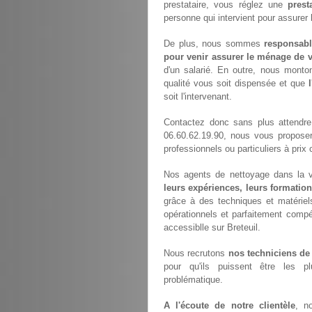
prestataire, vous réglez une
prest
personne qui intervient pour assurer
De plus, nous sommes
responsabl
pour venir assurer le ménage de v
d'un salarié. En outre, nous monto
qualité vous soit dispensée et que
soit l'intervenant.
Contactez donc sans plus attendr
06.60.62.19.90, nous vous propose
professionnels ou particuliers à prix 
Nos agents de nettoyage dans la vil
leurs expériences, leurs formation
grâce à des techniques et matériels
opérationnels et parfaitement compét
accessiblle sur Breteuil.
Nous recrutons
nos techniciens de
pour qu'ils puissent être les p
problématique.
A l'écoute de notre clientèle
, n