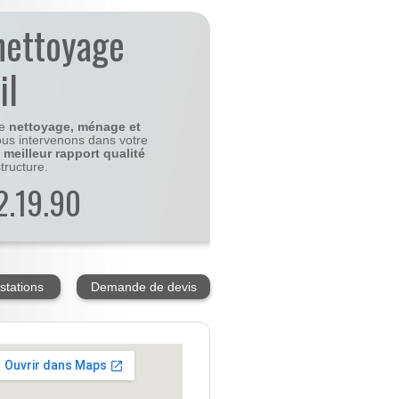
nettoyage
il
le
nettoyage, ménage et
us intervenons dans votre
e
meilleur rapport qualité
tructure.
2.19.90
stations
Demande de devis