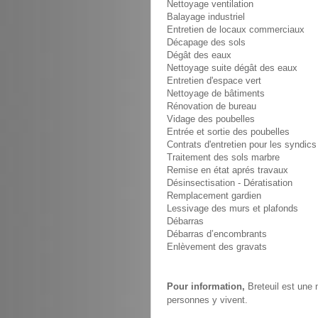
Nettoyage ventilation
Balayage industriel
Entretien de locaux commerciaux
Décapage des sols
Dégât des eaux
Nettoyage suite dégât des eaux
Entretien d'espace vert
Nettoyage de bâtiments
Rénovation de bureau
Vidage des poubelles
Entrée et sortie des poubelles
Contrats d'entretien pour les syndics
Traitement des sols marbre
Remise en état aprés travaux
Désinsectisation - Dératisation
Remplacement gardien
Lessivage des murs et plafonds
Débarras
Débarras d’encombrants
Enlèvement des gravats
Pour information,
Breteuil est une 
personnes y vivent.