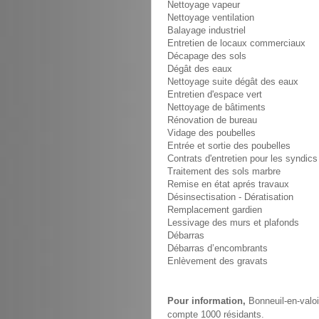
Nettoyage vapeur
Nettoyage ventilation
Balayage industriel
Entretien de locaux commerciaux
Décapage des sols
Dégât des eaux
Nettoyage suite dégât des eaux
Entretien d'espace vert
Nettoyage de bâtiments
Rénovation de bureau
Vidage des poubelles
Entrée et sortie des poubelles
Contrats d'entretien pour les syndics
Traitement des sols marbre
Remise en état aprés travaux
Désinsectisation - Dératisation
Remplacement gardien
Lessivage des murs et plafonds
Débarras
Débarras d’encombrants
Enlèvement des gravats
Pour information,
Bonneuil-en-valoi
compte 1000 résidants.