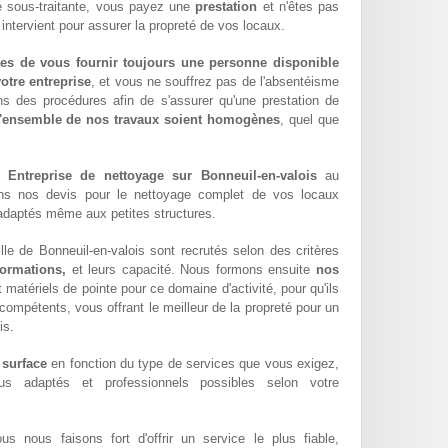
té sous-traitante, vous payez une
prestation
et n'êtes pas
 intervient pour assurer la propreté de vos locaux.
es de vous fournir toujours une personne disponible
otre entreprise
, et vous ne souffrez pas de l'absentéisme
ns des procédures afin de s'assurer qu'une prestation de
l'ensemble de nos travaux soient homogènes
, quel que
pe
Entreprise de nettoyage sur Bonneuil-en-valois
au
ons nos devis pour le nettoyage complet de vos locaux
x adaptés même aux petites structures.
le de Bonneuil-en-valois sont recrutés selon des critères
formations,
et leurs capacité. Nous formons ensuite
nos
matériels de pointe pour ce domaine d'activité, pour qu'ils
compétents, vous offrant le meilleur de la propreté pour un
is.
 surface
en fonction du type de services que vous exigez,
lus adaptés et professionnels possibles selon votre
ous nous faisons fort d'offrir un service le plus fiable,