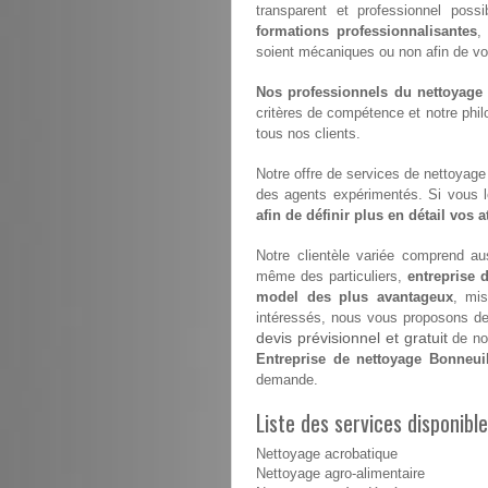
transparent et professionnel possi
formations professionnalisantes
,
soient mécaniques ou non afin de vous 
Nos professionnels du nettoyage s
critères de compétence et notre philo
tous nos clients.
Notre offre de services de nettoyage e
des agents expérimentés. Si vous 
afin de définir plus en détail vos 
Notre clientèle variée comprend aus
même des particuliers,
entreprise 
model des plus avantageux
, mis
intéressés, nous vous proposons de v
devis prévisionnel et gratuit
de nos
Entreprise de nettoyage Bonneuil
demande.
Liste des services disponibl
Nettoyage acrobatique
Nettoyage agro-alimentaire