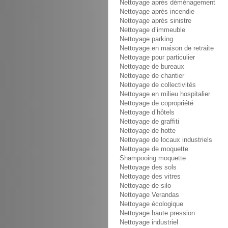
Nettoyage après déménagement
Nettoyage après incendie
Nettoyage après sinistre
Nettoyage d’immeuble
Nettoyage parking
Nettoyage en maison de retraite
Nettoyage pour particulier
Nettoyage de bureaux
Nettoyage de chantier
Nettoyage de collectivités
Nettoyage en milieu hospitalier
Nettoyage de copropriété
Nettoyage d’hôtels
Nettoyage de graffiti
Nettoyage de hotte
Nettoyage de locaux industriels
Nettoyage de moquette
Shampooing moquette
Nettoyage des sols
Nettoyage des vitres
Nettoyage de silo
Nettoyage Verandas
Nettoyage écologique
Nettoyage haute pression
Nettoyage industriel