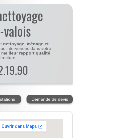
nettoyage
-valois
le
nettoyage, ménage et
us intervenons dans votre
e
meilleur rapport qualité
tructure.
2.19.90
stations
Demande de devis