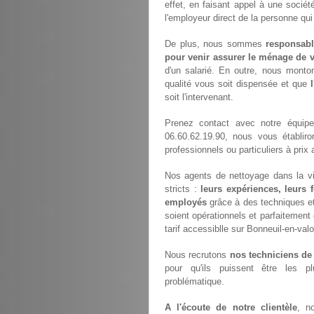
effet, en faisant appel à une socié
l'employeur direct de la personne qui
De plus, nous sommes
responsabl
pour venir assurer le ménage de v
d'un salarié. En outre, nous monto
qualité vous soit dispensée et que
soit l'intervenant.
Prenez contact avec notre équi
06.60.62.19.90, nous vous établir
professionnels ou particuliers à pri
Nos agents de nettoyage dans la vil
stricts :
leurs expériences, leurs 
employés
grâce à des techniques et 
soient opérationnels et parfaitement 
tarif accessiblle sur Bonneuil-en-valo
Nous recrutons
nos techniciens de
pour qu'ils puissent être les p
problématique.
A l'écoute de notre clientèle
, n