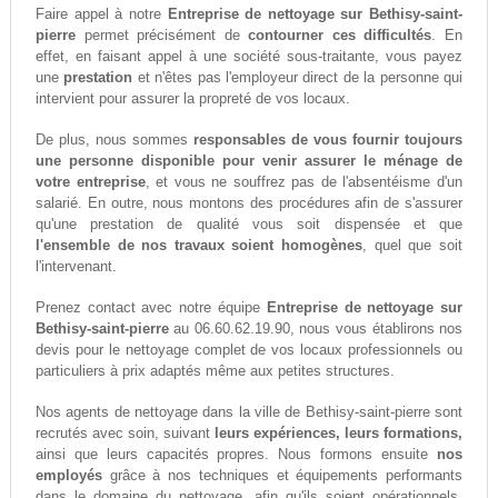
Faire appel à notre
Entreprise de nettoyage sur Bethisy-saint-
pierre
permet précisément de
contourner ces difficultés
. En
effet, en faisant appel à une société sous-traitante, vous payez
une
prestation
et n'êtes pas l'employeur direct de la personne qui
intervient pour assurer la propreté de vos locaux.
De plus, nous sommes
responsables de vous fournir toujours
une personne disponible pour venir assurer le ménage de
votre entreprise
, et vous ne souffrez pas de l'absentéisme d'un
salarié. En outre, nous montons des procédures afin de s'assurer
qu'une prestation de qualité vous soit dispensée et que
l'ensemble de nos travaux soient homogènes
, quel que soit
l'intervenant.
Prenez contact avec notre équipe
Entreprise de nettoyage sur
Bethisy-saint-pierre
au 06.60.62.19.90, nous vous établirons nos
devis pour le nettoyage complet de vos locaux professionnels ou
particuliers à prix adaptés même aux petites structures.
Nos agents de nettoyage dans la ville de Bethisy-saint-pierre sont
recrutés avec soin, suivant
leurs expériences, leurs formations,
ainsi que leurs capacités propres. Nous formons ensuite
nos
employés
grâce à nos techniques et équipements performants
dans le domaine du nettoyage, afin qu'ils soient opérationnels,