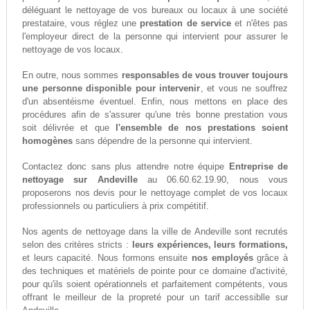
déléguant le nettoyage de vos bureaux ou locaux à une société
prestataire, vous réglez une
prestation de service
et n'êtes pas
l'employeur direct de la personne qui intervient pour assurer le
nettoyage de vos locaux.
En outre, nous sommes
responsables de vous trouver toujours
une personne disponible pour intervenir
, et vous ne souffrez
d'un absentéisme éventuel. Enfin, nous mettons en place des
procédures afin de s'assurer qu'une très bonne prestation vous
soit délivrée et que
l'ensemble de nos prestations soient
homogènes
sans dépendre de la personne qui intervient.
Contactez donc sans plus attendre notre équipe
Entreprise de
nettoyage sur Andeville
au 06.60.62.19.90, nous vous
proposerons nos devis pour le nettoyage complet de vos locaux
professionnels ou particuliers à prix compétitif.
Nos agents de nettoyage dans la ville de Andeville sont recrutés
selon des critères stricts :
leurs expériences, leurs formations,
et leurs capacité. Nous formons ensuite
nos employés
grâce à
des techniques et matériels de pointe pour ce domaine d'activité,
pour qu'ils soient opérationnels et parfaitement compétents, vous
offrant le meilleur de la propreté pour un tarif accessiblle sur