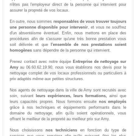
n'êtes pas l'employeur direct de la personne qui intervient pour
assurer la propreté de vos locaux.
En outre, nous sommes
responsables de vous trouver toujours
une personne disponible pour intervenir
, et vous ne souffrez
d'un absentéisme éventuel. Enfin, nous mettons en place des
procédures afin de s'assurer qu'une très bonne prestation vous
soit délivrée et que
l'ensemble de nos prestations soient
homogènes
sans dépendre de la personne qui intervient.
Prenez contact avec notre équipe
Entreprise de nettoyage sur
Amy
au 06.60.62.19.90, nous vous établirons nos devis pour le
nettoyage complet de vos locaux professionnels ou particuliers à
prix adaptés même aux petites structures.
Nos agents de nettoyage dans la ville de Amy sont recrutés avec
soin, suivant
leurs expériences, leurs formations,
ainsi que
leurs capacités propres. Nous formons ensuite
nos employés
grâce à nos techniques et équipements performants dans le
domaine du nettoyage, afin qu'ils soient opérationnels, vous
offrant le meilleur de la propreté au meilleur prix sur Amy.
Nous choisissons
nos techniciens
en fonction du type de
services que vous requérez afin qu'ils puissent être les plus