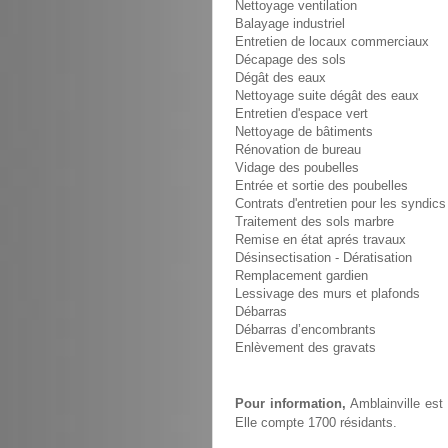
Nettoyage ventilation
Balayage industriel
Entretien de locaux commerciaux
Décapage des sols
Dégât des eaux
Nettoyage suite dégât des eaux
Entretien d'espace vert
Nettoyage de bâtiments
Rénovation de bureau
Vidage des poubelles
Entrée et sortie des poubelles
Contrats d'entretien pour les syndics
Traitement des sols marbre
Remise en état aprés travaux
Désinsectisation - Dératisation
Remplacement gardien
Lessivage des murs et plafonds
Débarras
Débarras d’encombrants
Enlèvement des gravats
Pour information,
Amblainville est
Elle compte 1700 résidants.