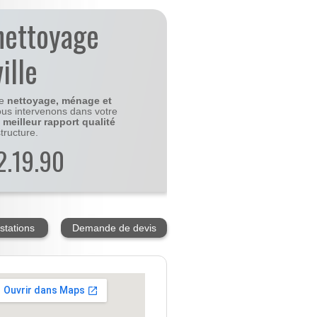
nettoyage
ille
le
nettoyage, ménage et
us intervenons dans votre
e
meilleur rapport qualité
tructure.
2.19.90
stations
Demande de devis