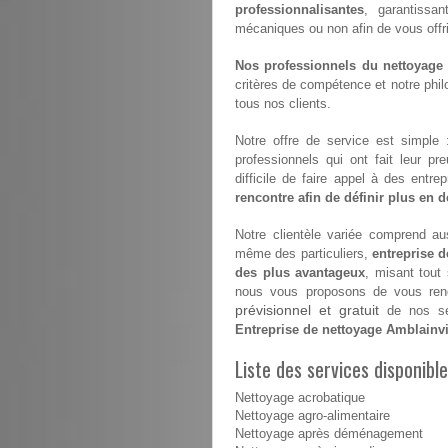
professionnalisantes
, garantissan
mécaniques ou non afin de vous offrir 
Nos professionnels du nettoyage s
critères de compétence et notre philo
tous nos clients.
Notre offre de service est simple
professionnels qui ont fait leur pr
difficile de faire appel à des entr
rencontre afin de définir plus en dé
Notre clientèle variée comprend aus
même des particuliers,
entreprise d
des plus avantageux
, misant tout
nous vous proposons de vous renco
prévisionnel et gratuit
de nos ser
Entreprise de nettoyage Amblainvi
Liste des services disponible
Nettoyage acrobatique
Nettoyage agro-alimentaire
Nettoyage après déménagement