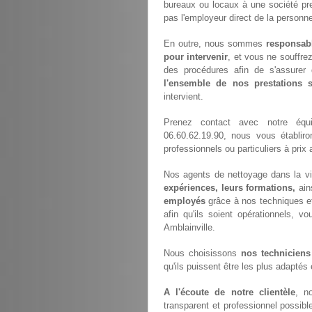
bureaux ou locaux à une société pr
pas l'employeur direct de la personne
En outre, nous sommes
responsab
pour intervenir
, et vous ne souffre
des procédures afin de s'assurer 
l'ensemble de nos prestations
intervient.
Prenez contact avec notre éq
06.60.62.19.90, nous vous établir
professionnels ou particuliers à pri
Nos agents de nettoyage dans la vil
expériences, leurs formations,
ain
employés
grâce à nos techniques e
afin qu'ils soient opérationnels, vo
Amblainville.
Nous choisissons
nos techniciens
qu'ils puissent être les plus adaptés
A l'écoute de notre clientèle
, n
transparent et professionnel possibl