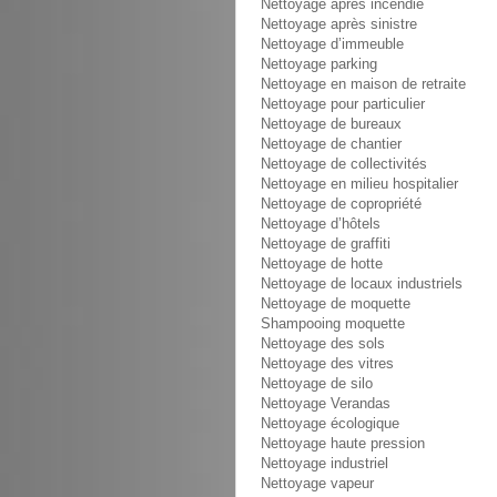
Nettoyage après incendie
Nettoyage après sinistre
Nettoyage d’immeuble
Nettoyage parking
Nettoyage en maison de retraite
Nettoyage pour particulier
Nettoyage de bureaux
Nettoyage de chantier
Nettoyage de collectivités
Nettoyage en milieu hospitalier
Nettoyage de copropriété
Nettoyage d’hôtels
Nettoyage de graffiti
Nettoyage de hotte
Nettoyage de locaux industriels
Nettoyage de moquette
Shampooing moquette
Nettoyage des sols
Nettoyage des vitres
Nettoyage de silo
Nettoyage Verandas
Nettoyage écologique
Nettoyage haute pression
Nettoyage industriel
Nettoyage vapeur